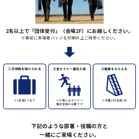
2名以上で「団体受付」（会場2F）にお越しください。
※事前に来場者バッジを印刷の上ご持参ください。
①手荷物を預けられる
②全セミナー優先入場
③軽食をもらえる
※1名様1つまで
※入場にはセミナー
※先着100名様/日
事前登録が必要です
下記のような部署・役職の方と
一緒にご来場ください。