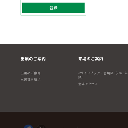
登録
出展のご案内
来場のご案内
出展のご案内
eガイドブック・会場図（2026
績）
出展資料請求
会場アクセス